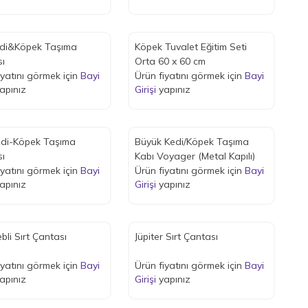
edi&Köpek Taşıma
Köpek Tuvalet Eğitim Seti
ı
Orta 60 x 60 cm
iyatını görmek için
Bayi
Ürün fiyatını görmek için
Bayi
apınız
Girişi
yapınız
edi-Köpek Taşıma
Büyük Kedi/Köpek Taşıma
ı
Kabı Voyager (Metal Kapılı)
iyatını görmek için
Bayi
Ürün fiyatını görmek için
Bayi
apınız
Girişi
yapınız
bli Sırt Çantası
Jüpiter Sırt Çantası
iyatını görmek için
Bayi
Ürün fiyatını görmek için
Bayi
apınız
Girişi
yapınız