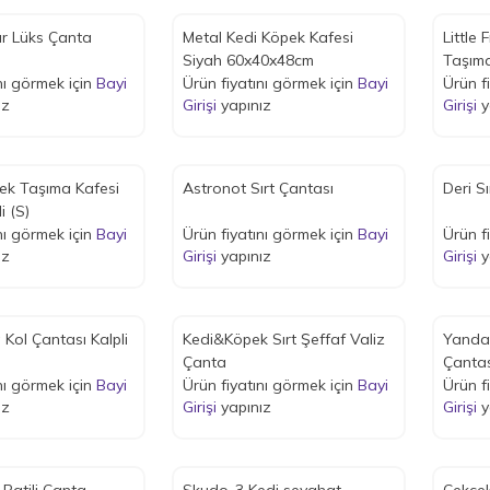
ır Lüks Çanta
Metal Kedi Köpek Kafesi
Little
Siyah 60x40x48cm
Taşıma
nı görmek için
Bayi
Ürün fiyatını görmek için
Bayi
Renkli
Ürün f
ız
Girişi
yapınız
Girişi
y
ek Taşıma Kafesi
Astronot Sırt Çantası
Deri S
i (S)
nı görmek için
Bayi
Ürün fiyatını görmek için
Bayi
Ürün f
ız
Girişi
yapınız
Girişi
y
Kol Çantası Kalpli
Kedi&Köpek Sırt Şeffaf Valiz
Yandan 
Çanta
Çantas
nı görmek için
Bayi
Ürün fiyatını görmek için
Bayi
Ürün f
ız
Girişi
yapınız
Girişi
y
faf Patili Çanta
Skudo-3 Kedi seyahat
Çekçekli Şe