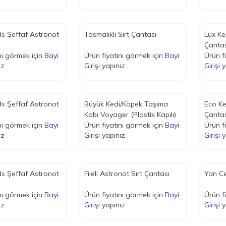
nds Şeffaf Astronot
Tasmalıklı Sırt Çantası
Lüx K
Çantas
nı görmek için
Bayi
Ürün fiyatını görmek için
Bayi
Ürün f
ız
Girişi
yapınız
Girişi
y
nds Şeffaf Astronot
Büyük Kedi/Köpek Taşıma
Eco K
Kabı Voyager (Plastik Kapılı)
Çantas
nı görmek için
Bayi
Ürün fiyatını görmek için
Bayi
Ürün f
ız
Girişi
yapınız
Girişi
y
nds Şeffaf Astronot
Fileli Astronot Sırt Çantası
Yan Ce
nı görmek için
Bayi
Ürün fiyatını görmek için
Bayi
Ürün f
ız
Girişi
yapınız
Girişi
y