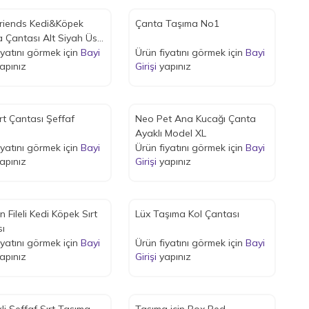
 Friends Kedi&Köpek
Çanta Taşıma No1
 Çantası Alt Siyah Üst
 35x48,5x35
iyatını görmek için
Bayi
Ürün fiyatını görmek için
Bayi
apınız
Girişi
yapınız
ırt Çantası Şeffaf
Neo Pet Ana Kucağı Çanta
Ayaklı Model XL
iyatını görmek için
Bayi
Ürün fiyatını görmek için
Bayi
apınız
Girişi
yapınız
Fileli Kedi Köpek Sırt
Lüx Taşıma Kol Çantası
ı
iyatını görmek için
Bayi
Ürün fiyatını görmek için
Bayi
apınız
Girişi
yapınız
ffaf Sırt Taşıma
Taşıma için Box Ped