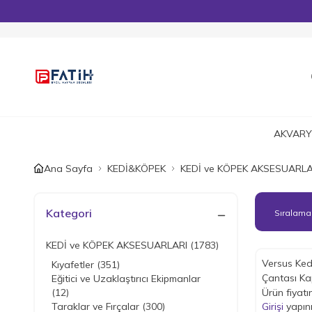
AKVARY
Ana Sayfa
KEDİ&KÖPEK
KEDİ ve KÖPEK AKSESUARLA
Kategori
KEDİ ve KÖPEK AKSESUARLARI
(1783)
Versus Kedi Köpek Taşıma
Kıyafetler
(351)
Çantası Ka
Eğitici ve Uzaklaştırıcı Ekipmanlar
(12)
Ürün fiyatı
Taraklar ve Fırçalar
(300)
Girişi
yapın