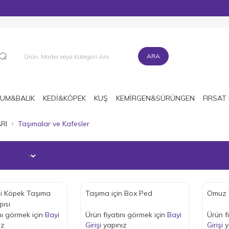
MÜŞTERİ DESTEK HATTI : 0216 545 15 90
ARA
UM&BALIK
KEDİ&KÖPEK
KUŞ
KEMİRGEN&SÜRÜNGEN
FIRSAT
RI
Taşımalar ve Kafesler
Taşıma için Box Ped
Omuz 
pısı
nı görmek için
Bayi
Ürün fiyatını görmek için
Bayi
Ürün f
ız
Girişi
yapınız
Girişi
y