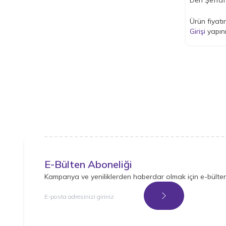
Pet Care
(6)
Pet Pretty
(14)
Ürün fiyatı
Roadrunner
(1)
Girişi
yapın
Royalist
(4)
Tisert
(2)
Wonderfull Pet
(2)
E-Bülten Aboneliği
Kampanya ve yeniliklerden haberdar olmak için e-bülte
Kayıt Ol