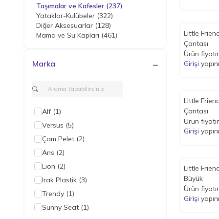
Taşımalar ve Kafesler
(237)
Yataklar-Kulübeler
(322)
Diğer Aksesuarlar
(128)
Little Frie
Mama ve Su Kapları
(461)
Çantası
Ürün fiyatı
Marka
Girişi
yapın
Little Frie
Çantası
Alf
(1)
Ürün fiyatı
Versus
(5)
Girişi
yapın
Çam Pelet
(2)
Ans
(2)
Lion
(2)
Little Frie
Büyük
Irak Plastik
(3)
Ürün fiyatı
Trendy
(1)
Girişi
yapın
Sunny Seat
(1)