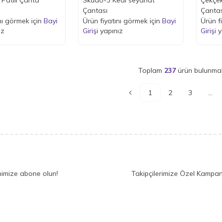
Çantası
Çantas
nı görmek için
Bayi
Ürün fiyatını görmek için
Bayi
Ürün f
ız
Girişi
yapınız
Girişi
y
Toplam
237
ürün bulunmak
1
2
3
...
nimize abone olun!
Takipçilerimize Özel Kampan