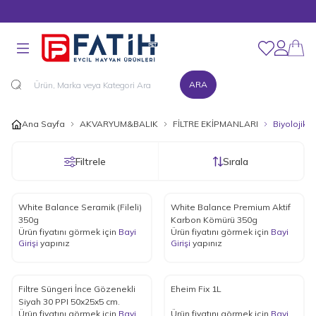
MÜŞTERİ DESTEK HATTI : 0216 545 15 90
Favorilerim
Hesabım
ARA
Ana Sayfa
AKVARYUM&BALIK
FİLTRE EKİPMANLARI
Biyolojik F
Filtrele
Sırala
White Balance Seramik (Fileli)
White Balance Premium Aktif
350g
Karbon Kömürü 350g
Ürün fiyatını görmek için
Bayi
Ürün fiyatını görmek için
Bayi
Girişi
yapınız
Girişi
yapınız
Filtre Süngeri İnce Gözenekli
Eheim Fix 1L
Siyah 30 PPI 50x25x5 cm.
Ürün fiyatını görmek için
Bayi
Ürün fiyatını görmek için
Bayi