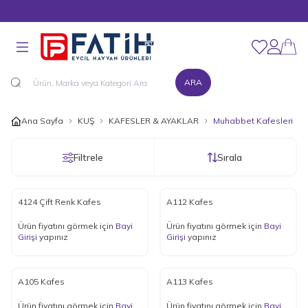
MÜŞTERİ DESTEK HATTI : 0216 545 15 90
Favorilerim
Hesabım
ARA
Ana Sayfa
KUŞ
KAFESLER & AYAKLAR
Muhabbet Kafesleri
Filtrele
Sırala
4124 Çift Renk Kafes
A112 Kafes
Ürün fiyatını görmek için
Bayi
Ürün fiyatını görmek için
Bayi
Girişi
yapınız
Girişi
yapınız
A105 Kafes
A113 Kafes
Ürün fiyatını görmek için
Bayi
Ürün fiyatını görmek için
Bayi