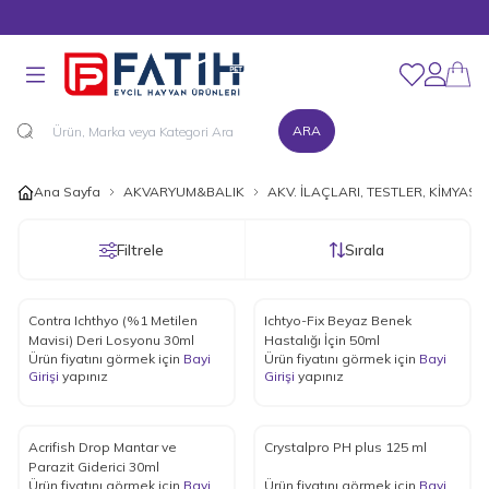
MÜŞTERİ DESTEK HATTI : 0216 545 15 90
Favorilerim
Hesabım
ARA
Ana Sayfa
AKVARYUM&BALIK
AKV. İLAÇLARI, TESTLER, KİMYAS
Filtrele
Sırala
Contra Ichthyo (%1 Metilen
Ichtyo-Fix Beyaz Benek
Mavisi) Deri Losyonu 30ml
Hastalığı İçin 50ml
Ürün fiyatını görmek için
Bayi
Ürün fiyatını görmek için
Bayi
Girişi
yapınız
Girişi
yapınız
Acrifish Drop Mantar ve
Crystalpro PH plus 125 ml
Parazit Giderici 30ml
Ürün fiyatını görmek için
Bayi
Ürün fiyatını görmek için
Bayi