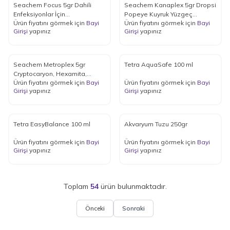
Seachem Focus 5gr Dahili
Seachem Kanaplex 5gr Dropsi
Enfeksiyonlar İçin
Popeye Kuyruk Yüzgeç
Ürün fiyatını görmek için
Bayi
Ürün fiyatını görmek için
Bayi
Antibakteriyel Polimer
Çürümesi Septisemi Mantar ve
Girişi
yapınız
Girişi
yapınız
Bakteriyel Hastalıkl
Seachem Metroplex 5gr
Tetra AquaSafe 100 ml
Cryptocaryon, Hexamita,
Ürün fiyatını görmek için
Bayi
Ürün fiyatını görmek için
Bayi
Ichthyophthirius
Girişi
yapınız
Girişi
yapınız
Tetra EasyBalance 100 ml
Akvaryum Tuzu 250gr
Ürün fiyatını görmek için
Bayi
Ürün fiyatını görmek için
Bayi
Girişi
yapınız
Girişi
yapınız
Toplam
54
ürün bulunmaktadır.
Önceki
Sonraki