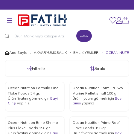
MÜŞTERİ DESTEK HATTI : 0216 545 15 90
Favorilerim
Hesabım
ARA
Ana Sayfa
AKVARYUM&BALIK
BALIK YEMLERİ
OCEAN NUTRIT
Filtrele
Sırala
Ocean Nutrition Formula One
Ocean Nutrition Formula Two
Flake Foods 34 gr.
Marine Pellet small 100 gr.
Ürün fiyatını görmek için
Bayi
Ürün fiyatını görmek için
Bayi
Girişi
yapınız
Girişi
yapınız
Ocean Nutrition Brine Shrimp
Ocean Nutrition Prime Reef
Plus Flake Foods 156 gr.
Flake Foods 156 gr.
Ürün fiyatını görmek için
Bayi
Ürün fiyatını görmek için
Bayi