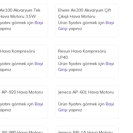
Air100 Akvaryum Tek
Eheim Air200 Akvaryum Çift
ı Hava Motoru 3,5W
Çıkışlı Hava Motoru
iyatını görmek için
Bayi
Ürün fiyatını görmek için
Bayi
apınız
Girişi
yapınız
 Hava Kompresörü
Resun Hava Kompresörü
LP40
iyatını görmek için
Bayi
Ürün fiyatını görmek için
Bayi
apınız
Girişi
yapınız
a AP-920 Hava Motoru
Jeneca AP-601 Hava Motoru
iyatını görmek için
Bayi
Ürün fiyatını görmek için
Bayi
apınız
Girişi
yapınız
a AP-980 Hava Motoru
Jeneca AIR-1A Hava Motoru