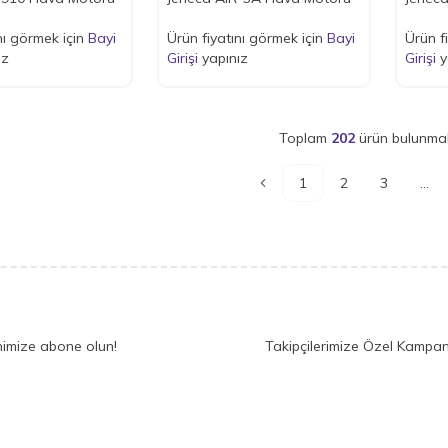
nı görmek için
Bayi
Ürün fiyatını görmek için
Bayi
Ürün f
ız
Girişi
yapınız
Girişi
y
Toplam
202
ürün bulunmak
1
2
3
...
nimize abone olun!
Takipçilerimize Özel Kampan