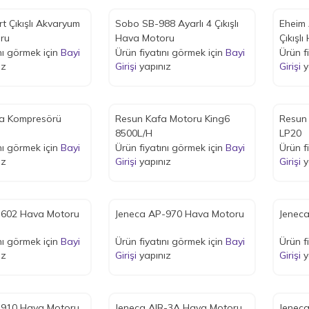
t Çıkışlı Akvaryum
Sobo SB-988 Ayarlı 4 Çıkışlı
Eheim 
ru
Hava Motoru
Çıkışl
nı görmek için
Bayi
Ürün fiyatını görmek için
Bayi
Ürün f
ız
Girişi
yapınız
Girişi
y
a Kompresörü
Resun Kafa Motoru King6
Resun
8500L/H
LP20
nı görmek için
Bayi
Ürün fiyatını görmek için
Bayi
Ürün f
ız
Girişi
yapınız
Girişi
y
-602 Hava Motoru
Jeneca AP-970 Hava Motoru
Jenec
nı görmek için
Bayi
Ürün fiyatını görmek için
Bayi
Ürün f
ız
Girişi
yapınız
Girişi
y
-910 Hava Motoru
Jeneca AIR-3A Hava Motoru
Jenec