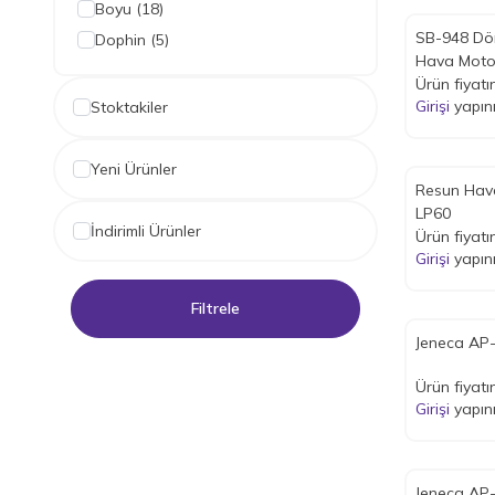
Boyu
(18)
SB-948 Dör
Dophin
(5)
Hava Moto
Eheim
(2)
Ürün fiyatı
Hailea
(6)
Girişi
yapın
Stoktakiler
Hydor
(3)
Resun
(29)
Yeni Ürünler
Resun Hav
RS
(26)
LP60
Sobo
(41)
İndirimli Ürünler
Ürün fiyatı
Sunsun
(2)
Girişi
yapın
Tetra
(10)
Filtrele
Venusaqua
(10)
Jeneca AP
Ürün fiyatı
Girişi
yapın
Jeneca AP