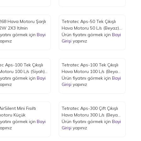
68 Hava Motoru Şarjlı
Tetratec Aps-50 Tek Çıkışlı
l 2W 2X3 lt/min
Hava Motoru 50 L/s (Beyaz) 2
iyatını görmek için
Bayi
W
Ürün fiyatını görmek için
Bayi
apınız
Girişi
yapınız
ec Aps-100 Tek Çıkışlı
Tetratec Aps-100 Tek Çıkışlı
otoru 100 L/s (Siyah)
Hava Motoru 100 L/s (Beyaz)
iyatını görmek için
Bayi
2,5 W
Ürün fiyatını görmek için
Bayi
apınız
Girişi
yapınız
irSilent Mini Fısıltı
Tetratec Aps-300 Çift Çıkışlı
otoru Küçük
Hava Motoru 300 L/s (Beyaz)
iyatını görmek için
Bayi
4,5 W
Ürün fiyatını görmek için
Bayi
apınız
Girişi
yapınız