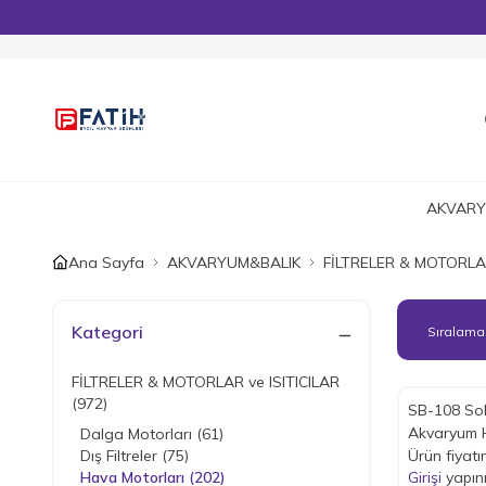
AKVARY
Ana Sayfa
AKVARYUM&BALIK
FİLTRELER & MOTORLAR
Kategori
FİLTRELER & MOTORLAR ve ISITICILAR
(972)
SB-108 Sob
Akvaryum 
Dalga Motorları
(61)
Dış Filtreler
(75)
Ürün fiyatı
Hava Motorları
(202)
Girişi
yapın