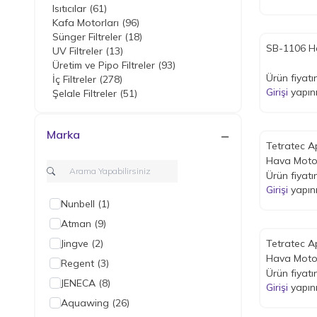
Isıtıcılar
(61)
Kafa Motorları
(96)
Sünger Filtreler
(18)
SB-1106 H
UV Filtreler
(13)
Üretim ve Pipo Filtreler
(93)
Ürün fiyatı
İç Filtreler
(278)
Girişi
yapın
Şelale Filtreler
(51)
Marka
Tetratec Ap
Hava Motoru 50 L/s
W
Ürün fiyatı
Girişi
yapın
Nunbell
(1)
Atman
(9)
Jingve
(2)
Tetratec Ap
Hava Moto
Regent
(3)
Ürün fiyatı
JENECA
(8)
Girişi
yapın
Aquawing
(26)