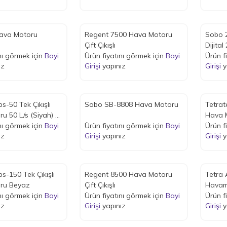
ava Motoru
Regent 7500 Hava Motoru
Sobo 2
Çift Çıkışlı
Dijita
nı görmek için
Bayi
Ürün fiyatını görmek için
Bayi
Ürün f
ız
Girişi
yapınız
Girişi
y
s-50 Tek Çıkışlı
Sobo SB-8808 Hava Motoru
Tetrat
 (Siyah) 2
Hava M
nı görmek için
Bayi
Ürün fiyatını görmek için
Bayi
2,5 W
Ürün f
ız
Girişi
yapınız
Girişi
y
s-150 Tek Çıkışlı
Regent 8500 Hava Motoru
Tetra A
ru Beyaz
Çift Çıkışlı
Havam
nı görmek için
Bayi
Ürün fiyatını görmek için
Bayi
Ürün f
ız
Girişi
yapınız
Girişi
y