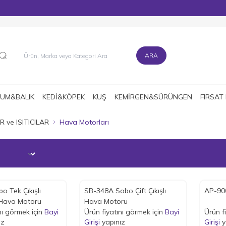
MÜŞTERİ DESTEK HATTI : 0216 545 15 90
ARA
UM&BALIK
KEDİ&KÖPEK
KUŞ
KEMİRGEN&SÜRÜNGEN
FIRSAT
 ve ISITICILAR
Hava Motorları
o Tek Çıkışlı
SB-348A Sobo Çift Çıkışlı
AP-90
Hava Motoru
Hava Motoru
nı görmek için
Bayi
Ürün fiyatını görmek için
Bayi
Ürün f
ız
Girişi
yapınız
Girişi
y