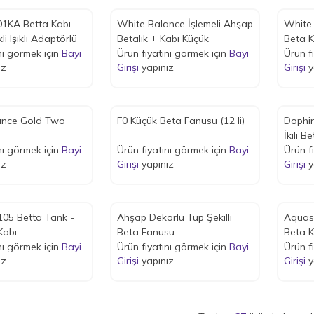
01KA Betta Kabı
White Balance İşlemeli Ahşap
White 
Döner Renkli Işıklı Adaptörlü
Betalık + Kabı Küçük
Beta K
nı görmek için
Bayi
Ürün fiyatını görmek için
Bayi
Ürün f
ız
Girişi
yapınız
Girişi
y
ance Gold Two
F0 Küçük Beta Fanusu (12 li)
Dophin
İkili B
nı görmek için
Bayi
Ürün fiyatını görmek için
Bayi
Ürün f
ız
Girişi
yapınız
Girişi
y
05 Betta Tank -
Ahşap Dekorlu Tüp Şekilli
Aquas
Kabı
Beta Fanusu
Beta K
nı görmek için
Bayi
Ürün fiyatını görmek için
Bayi
Ürün f
ız
Girişi
yapınız
Girişi
y