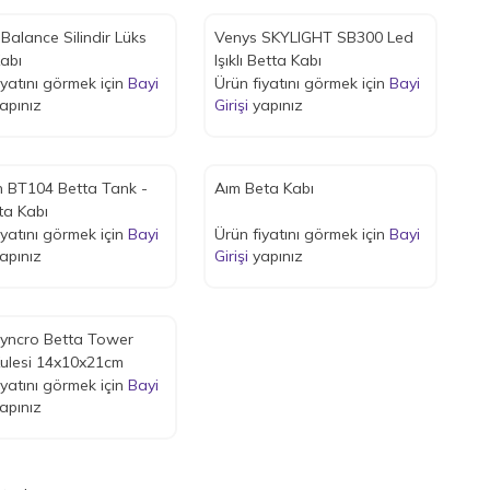
Balance Silindir Lüks
Venys SKYLIGHT SB300 Led
abı
Işıklı Betta Kabı
iyatını görmek için
Bayi
Ürün fiyatını görmek için
Bayi
apınız
Girişi
yapınız
 BT104 Betta Tank -
Aım Beta Kabı
eta Kabı
iyatını görmek için
Bayi
Ürün fiyatını görmek için
Bayi
apınız
Girişi
yapınız
yncro Betta Tower
ulesi 14x10x21cm
iyatını görmek için
Bayi
apınız