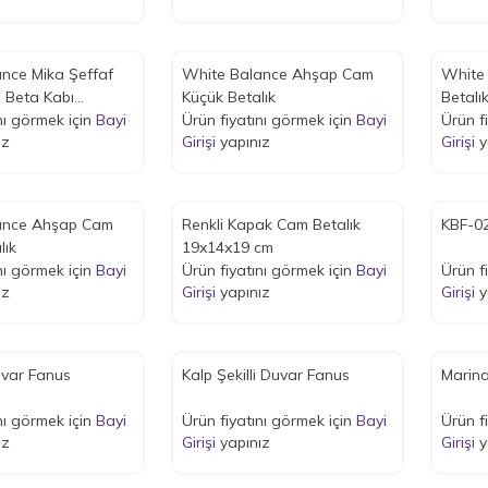
nce Mika Şeffaf
White Balance Ahşap Cam
White 
 Beta Kabı
Küçük Betalık
Betalı
cm
nı görmek için
Bayi
Ürün fiyatını görmek için
Bayi
Ürün f
ız
Girişi
yapınız
Girişi
y
şap Cam
Renkli Kapak Cam Betalık
KBF-02
lık
19x14x19 cm
nı görmek için
Bayi
Ürün fiyatını görmek için
Bayi
Ürün f
ız
Girişi
yapınız
Girişi
y
uvar Fanus
Kalp Şekilli Duvar Fanus
Marina
nı görmek için
Bayi
Ürün fiyatını görmek için
Bayi
Ürün f
ız
Girişi
yapınız
Girişi
y