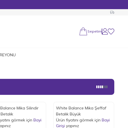
Sepetim
Hesabım
Favorilerim
 REYONU
Balance Mika Silindir
White Balance Mika Şeffaf
 Betalık
Betalık Büyük
iyatını görmek için
Bayi
Ürün fiyatını görmek için
Bayi
apınız
Girişi
yapınız