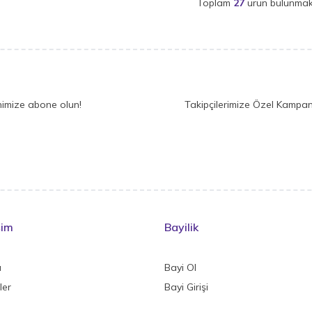
Toplam
27
ürün bulunmak
nimize abone olun!
Takipçilerimize Özel Kampan
şim
Bayilik
a
Bayi Ol
ler
Bayi Girişi