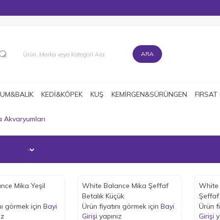
MÜŞTERİ DESTEK HATTI : 0216 545 15 90
ARA
UM&BALIK
KEDİ&KÖPEK
KUŞ
KEMİRGEN&SÜRÜNGEN
FIRSAT
a Akvaryumları
nce Mika Yeşil
White Balance Mika Şeffaf
White 
e
Betalık Küçük
Şeffaf
nı görmek için
Bayi
Ürün fiyatını görmek için
Bayi
Ürün f
ız
Girişi
yapınız
Girişi
y