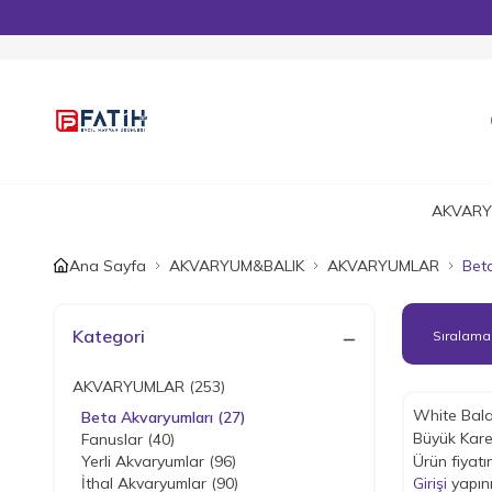
AKVARY
Ana Sayfa
AKVARYUM&BALIK
AKVARYUMLAR
Bet
Kategori
AKVARYUMLAR
(253)
White Bala
Beta Akvaryumları
(27)
Büyük Kar
Fanuslar
(40)
Yerli Akvaryumlar
(96)
Ürün fiyatı
İthal Akvaryumlar
(90)
Girişi
yapın