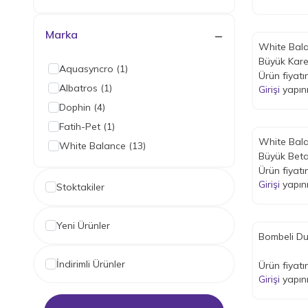
Marka
White Bala
Büyük Kare
Aquasyncro
(1)
17x17x17 
Ürün fiyatı
Albatros
(1)
Girişi
yapın
Dophin
(4)
Fatih-Pet
(1)
White Balance Ah
White Balance
(13)
Büyük Beta
Ürün fiyatı
Girişi
yapın
Stoktakiler
Yeni Ürünler
Bombeli D
İndirimli Ürünler
Ürün fiyatı
Girişi
yapın