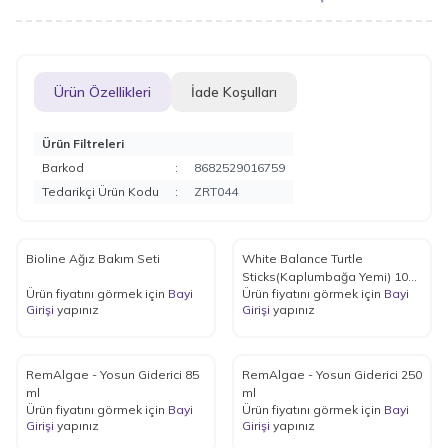
Ürün Özellikleri
İade Koşulları
Ürün Filtreleri
Barkod
:
8682529016759
Tedarikçi Ürün Kodu
:
ZRT044
Bioline Ağız Bakım Seti
White Balance Turtle
Sticks(Kaplumbağa Yemi) 1000
Ürün fiyatını görmek için
Bayi
Ürün fiyatını görmek için
Bayi
ml
Girişi
yapınız
Girişi
yapınız
RemAlgae - Yosun Giderici 85
RemAlgae - Yosun Giderici 250
ml
ml
Ürün fiyatını görmek için
Bayi
Ürün fiyatını görmek için
Bayi
Girişi
yapınız
Girişi
yapınız