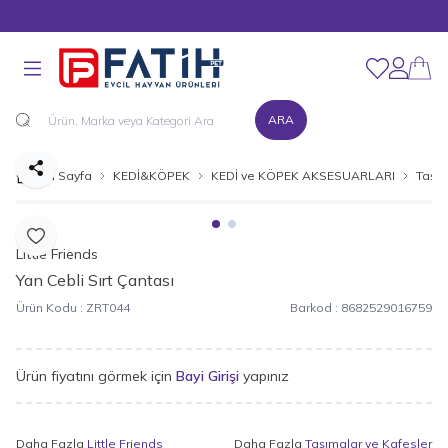
MÜŞTERİ DESTEK HATTI : 0216 545 15 90
Favorilerim
Hesabım
ARA
Paylaş
Ana Sayfa
KEDİ&KÖPEK
KEDİ ve KÖPEK AKSESUARLARI
Taşım
Favoriye Ekle
Little Friends
Yan Cebli Sırt Çantası
Ürün Kodu :
ZRT044
Barkod :
8682529016759
Ürün fiyatını görmek için
Bayi Girişi
yapınız
Daha Fazla
Little Friends
Daha Fazla
Taşımalar ve Kafesler