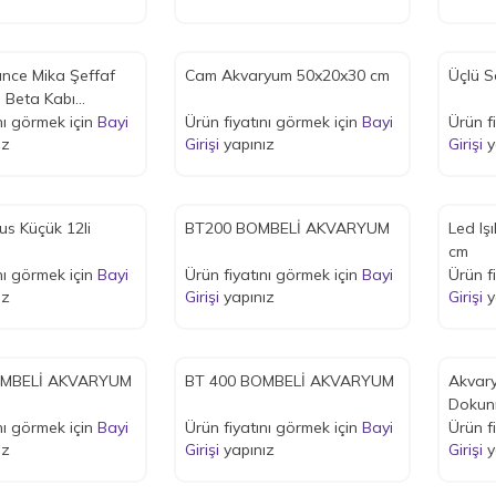
nce Mika Şeffaf
Cam Akvaryum 50x20x30 cm
Üçlü 
 Beta Kabı
cm
nı görmek için
Bayi
Ürün fiyatını görmek için
Bayi
Ürün f
ız
Girişi
yapınız
Girişi
y
us Küçük 12li
BT200 BOMBELİ AKVARYUM
Led Işıklı Akvaryum 
cm
nı görmek için
Bayi
Ürün fiyatını görmek için
Bayi
Ürün f
ız
Girişi
yapınız
Girişi
y
OMBELİ AKVARYUM
BT 400 BOMBELİ AKVARYUM
Akvaryum 
Dokun
nı görmek için
Bayi
Ürün fiyatını görmek için
Bayi
Mod
Ürün f
ız
Girişi
yapınız
Girişi
y