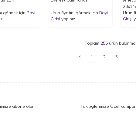
28x14x
nı görmek için
Bayi
Ürün fiyatını görmek için
Bayi
Ürün f
ız
Girişi
yapınız
Girişi
y
Toplam
255
ürün bulunmak
1
2
3
...
nimize abone olun!
Takipçilerimize Özel Kampan