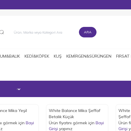
MÜŞTERİ DESTEK HATTI : 0216 545 15 90
ARA
UM&BALIK
KEDİ&KÖPEK
KUŞ
KEMİRGEN&SÜRÜNGEN
FIRSAT
nce Mika Yeşil
White Balance Mika Şeffaf
White 
e
Betalık Küçük
Şeffaf
nı görmek için
Bayi
Ürün fiyatını görmek için
Bayi
Ürün f
ız
Girişi
yapınız
Girişi
y