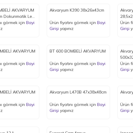
MBELİ AKVARYUM
Akvaryum K390 38x26x43cm
Akvar
m Dokunmatik Led
28,5x
Mod
nı görmek için
Bayi
Ürün fiyatını görmek için
Bayi
Samplı
Ürün f
ız
Girişi
yapınız
Girişi
y
500 BOMBELİ AKVARYUM
BT 600 BOMBELİ AKVARYUM
Akvar
500x3
nı görmek için
Bayi
Ürün fiyatını görmek için
Bayi
Ürün f
ız
Girişi
yapınız
Girişi
y
600 BOMBELİ AKVARYUM
Akvaryum L470B 47x38x48cm
nı görmek için
Bayi
Ürün fiyatını görmek için
Bayi
Ürün f
ız
Girişi
yapınız
Girişi
y
us 12 li
Everest Cam fanus
Jeneca