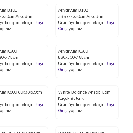
yum B101
Akvaryum B102
24x30cm Arkadan
38,5x24x30cm Arkadan
 Led Lambalı
iyatını görmek için
Bayi
Samplı Led Lambalı
Ürün fiyatını görmek için
Bayi
apınız
Girişi
yapınız
yum K500
Akvaryum K580
20x475cm
580x300x485cm
iyatını görmek için
Bayi
Ürün fiyatını görmek için
Bayi
apınız
Girişi
yapınız
Akvaryum K800 80x38x69cm
White Balance Ahşap Cam
Küçük Betalık
iyatını görmek için
Bayi
Ürün fiyatını görmek için
Bayi
apınız
Girişi
yapınız
 XL-30 Set Akvaryum
Jeneca TG-40 Akvaryum