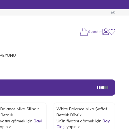
Sepetim
Hesabım
Favorilerim
 REYONU
Balance Mika Silindir
White Balance Mika Şeffaf
 Betalık
Betalık Büyük
iyatını görmek için
Bayi
Ürün fiyatını görmek için
Bayi
apınız
Girişi
yapınız