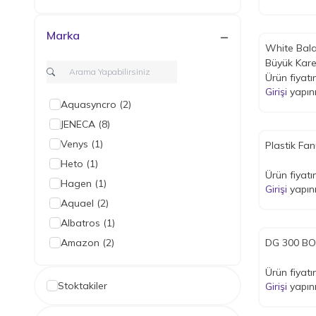
Marka
White Bala
Büyük Kare
17x17x17 
Ürün fiyatı
Girişi
yapın
Aquasyncro
(2)
JENECA
(8)
Venys
(1)
Plastik Fan
Heto
(1)
Ürün fiyatı
Hagen
(1)
Girişi
yapın
Aquael
(2)
Albatros
(1)
Amazon
(2)
DG 300 B
Dennerle
(1)
Ürün fiyatı
Dophin
(4)
Stoktakiler
Girişi
yapın
EuroStar
(1)