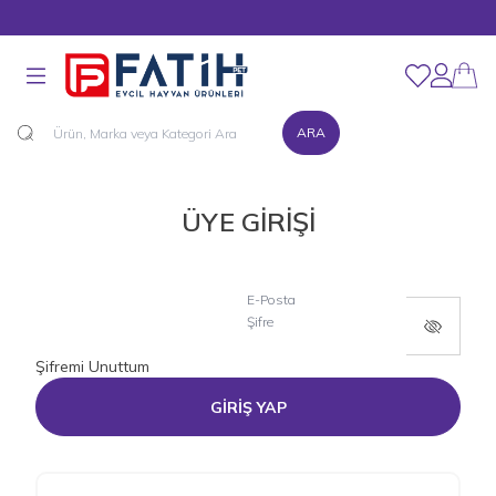
MÜŞTERİ DESTEK HATTI : 0216 545 15 90
Favorilerim
Hesabım
ARA
ÜYE GİRİŞİ
E-Posta
Şifre
Şifremi Unuttum
GİRİŞ YAP