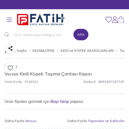
MÜŞTERİ DESTEK HATTI : 0216 545 15 90
Favorilerim
Hesabım
ARA
Paylaş
Ana Sayfa
KEDİ&KÖPEK
KEDİ ve KÖPEK AKSESUARLARI
Taşım
Versus
Favoriye Ekle
Versus Kedi Köpek Taşıma Çantası Kapısı
Ürün Kodu :
PLM023
Barkod :
8681457047347
Ürün fiyatını görmek için
Bayi Girişi
yapınız
Daha Fazla
Versus
Daha Fazla
Taşımalar ve Kafesler