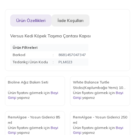
Ürün Özellikleri
İade Koşulları
Versus Kedi Köpek Taşıma Çantası Kapısı
Ürün Filtreleri
Barkod
:
8681457047347
Tedarikçi Ürün Kodu
:
PLM023
Bioline Ağız Bakım Seti
White Balance Turtle
Sticks(Kaplumbağa Yemi) 1000
Ürün fiyatını görmek için
Bayi
Ürün fiyatını görmek için
Bayi
ml
Girişi
yapınız
Girişi
yapınız
RemAlgae - Yosun Giderici 85
RemAlgae - Yosun Giderici 250
ml
ml
Ürün fiyatını görmek için
Bayi
Ürün fiyatını görmek için
Bayi
Girişi
yapınız
Girişi
yapınız