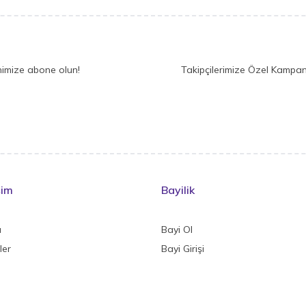
nimize abone olun!
Takipçilerimize Özel Kampan
şim
Bayilik
a
Bayi Ol
ler
Bayi Girişi