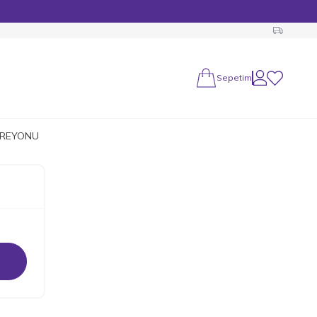
Sepetim
Hesabım
Favorilerim
 REYONU