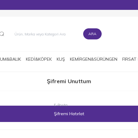
MÜŞTERİ DESTEK HATTI : 0216 545 15 90
ARA
UM&BALIK
KEDİ&KÖPEK
KUŞ
KEMİRGEN&SÜRÜNGEN
FIRSAT
Şifremi Unuttum
E-Posta
Şifremi Hatırlat