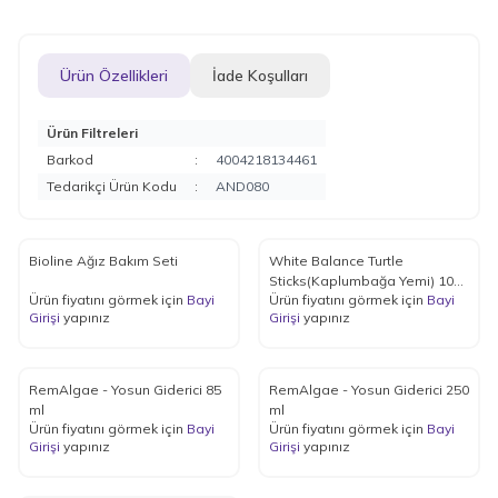
Ürün Özellikleri
İade Koşulları
Ürün Filtreleri
Barkod
:
4004218134461
Tedarikçi Ürün Kodu
:
AND080
Bioline Ağız Bakım Seti
White Balance Turtle
Sticks(Kaplumbağa Yemi) 1000
Ürün fiyatını görmek için
Bayi
Ürün fiyatını görmek için
Bayi
ml
Girişi
yapınız
Girişi
yapınız
RemAlgae - Yosun Giderici 85
RemAlgae - Yosun Giderici 250
ml
ml
Ürün fiyatını görmek için
Bayi
Ürün fiyatını görmek için
Bayi
Girişi
yapınız
Girişi
yapınız