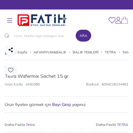
MÜŞTERİ DESTEK HATTI : 0216 545 15 90
Favorilerim
Hesabım
ARA
Paylaş
Ana Sayfa
AKVARYUM&BALIK
BALIK YEMLERİ
TETRA
Tetra 
Tetra
Favoriye Ekle
Tetra Wafermix Sachet 15 gr.
Ürün Kodu :
AND080
Barkod :
4004218134461
Ürün fiyatını görmek için
Bayi Girişi
yapınız
Daha Fazla
Tetra
Daha Fazla
TETRA