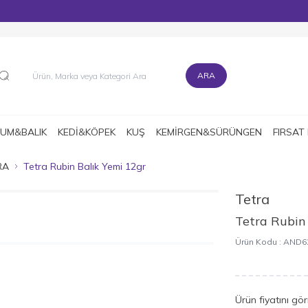
MÜŞTERİ DESTEK HATTI : 0216 545 15 90
ARA
UM&BALIK
KEDİ&KÖPEK
KUŞ
KEMİRGEN&SÜRÜNGEN
FIRSAT
RA
Tetra Rubin Balık Yemi 12gr
Tetra
Tetra Rubin
Ürün Kodu :
AND6
Ürün fiyatını gö