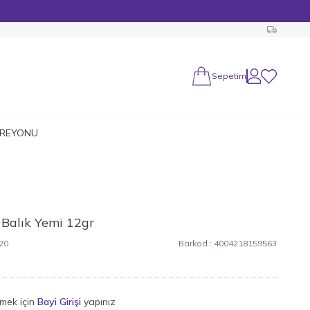
Sepetim
Hesabım
Favorilerim
 REYONU
 Balık Yemi 12gr
20
Barkod :
4004218159563
rmek için
Bayi Girişi
yapınız