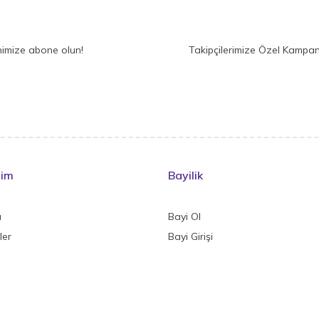
nimize abone olun!
Takipçilerimize Özel Kampan
şim
Bayilik
a
Bayi Ol
ler
Bayi Girişi