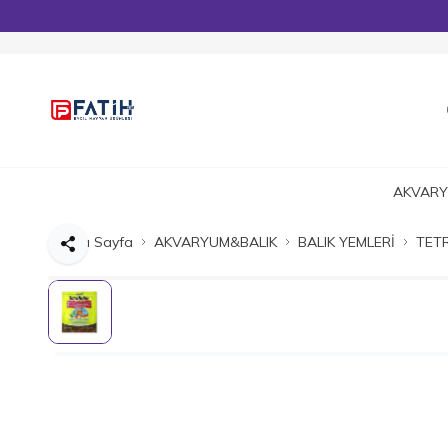
AKVARY
Ana Sayfa
AKVARYUM&BALIK
BALIK YEMLERİ
TET
Paylaş