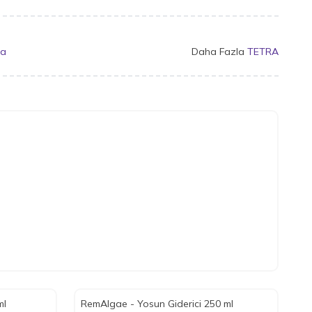
ra
Daha Fazla
TETRA
ml
RemAlgae - Yosun Giderici 250 ml