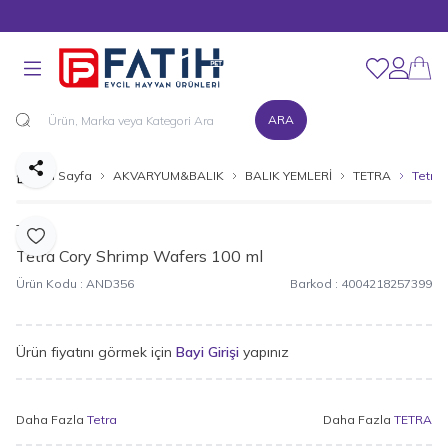
MÜŞTERİ DESTEK HATTI : 0216 545 15 90
Favorilerim
Hesabım
ARA
Paylaş
Ana Sayfa
AKVARYUM&BALIK
BALIK YEMLERİ
TETRA
Tetra
Tetra
Favoriye Ekle
Tetra Cory Shrimp Wafers 100 ml
Ürün Kodu :
AND356
Barkod :
4004218257399
Ürün fiyatını görmek için
Bayi Girişi
yapınız
Daha Fazla
Tetra
Daha Fazla
TETRA