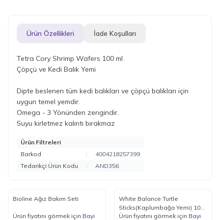
Ürün Özellikleri
İade Koşulları
Tetra Cory Shrimp Wafers 100 ml
Çöpçü ve Kedi Balık Yemi
Dipte beslenen tüm kedi balıkları ve çöpçü balıkları için
uygun temel yemdir.
Omega - 3 Yönünden zengindir.
Suyu kirletmez kalıntı bırakmaz
Ürün Filtreleri
Barkod
:
4004218257399
Tedarikçi Ürün Kodu
:
AND356
Bioline Ağız Bakım Seti
White Balance Turtle
Sticks(Kaplumbağa Yemi) 1000
Ürün fiyatını görmek için
Bayi
Ürün fiyatını görmek için
Bayi
ml