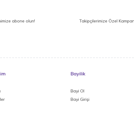
nimize abone olun!
Takipçilerimize Özel Kampan
şim
Bayilik
a
Bayi Ol
ler
Bayi Girişi