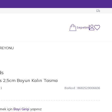
Sepetim
Hesabım
Favorilerim
 REYONU
ds
nds 2,5cm Boyun Kalın Tasma
21
Barkod :
8682529006606
rmek için
Bayi Girişi
yapınız