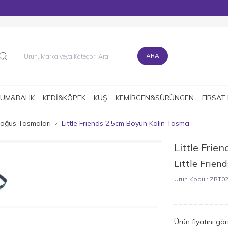
MÜŞTERİ DESTEK HATTI : 0216 545 15 90
ARA
UM&BALIK
KEDİ&KÖPEK
KUŞ
KEMİRGEN&SÜRÜNGEN
FIRSAT
Göğüs Tasmaları
Little Friends 2,5cm Boyun Kalın Tasma
Little Frien
Little Frie
Ürün Kodu :
ZRT0
Ürün fiyatını gö