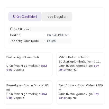
Ürün Özellikleri
İade Koşulları
Ürün Filtreleri
Barkod
:
8695461983126
Tedarikçi Ürün Kodu
:
PG397
Bioline Ağız Bakım Seti
White Balance Turtle
Sticks(Kaplumbağa Yemi) 1000
Ürün fiyatını görmek için
Bayi
Ürün fiyatını görmek için
Bayi
ml
Girişi
yapınız
Girişi
yapınız
RemAlgae - Yosun Giderici 85
RemAlgae - Yosun Giderici 250
ml
ml
Ürün fiyatını görmek için
Bayi
Ürün fiyatını görmek için
Bayi
Girişi
yapınız
Girişi
yapınız