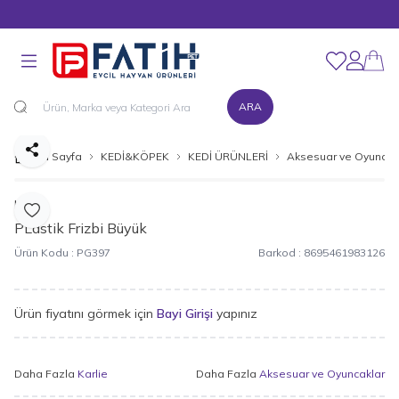
MÜŞTERİ DESTEK HATTI : 0216 545 15 90
Favorilerim
Hesabım
ARA
Paylaş
Ana Sayfa
KEDİ&KÖPEK
KEDİ ÜRÜNLERİ
Aksesuar ve Oyuncak
Karlie
Favoriye Ekle
PLastik Frizbi Büyük
Ürün Kodu :
PG397
Barkod :
8695461983126
Ürün fiyatını görmek için
Bayi Girişi
yapınız
Daha Fazla
Karlie
Daha Fazla
Aksesuar ve Oyuncaklar