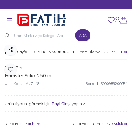
MÜŞTERİ DESTEK HATTI : 0216 545 15 90
Favorilerim
Hesabım
ARA
Paylaş
Ana Sayfa
KEMİRGEN&SÜRÜNGEN
Yemlikler ve Suluklar
Hamst
Fatih-Pet
Favoriye Ekle
Hamster Suluk 250 ml
Ürün Kodu :
MKZ148
Barkod :
6900989200054
Ürün fiyatını görmek için
Bayi Girişi
yapınız
Daha Fazla
Fatih-Pet
Daha Fazla
Yemlikler ve Suluklar