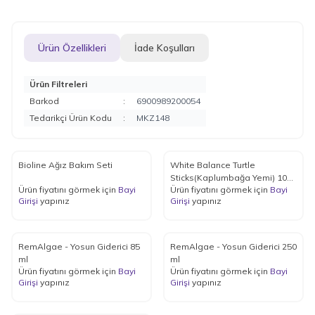
Ürün Özellikleri
İade Koşulları
Ürün Filtreleri
Barkod
:
6900989200054
Tedarikçi Ürün Kodu
:
MKZ148
Bioline Ağız Bakım Seti
White Balance Turtle
Sticks(Kaplumbağa Yemi) 1000
Ürün fiyatını görmek için
Bayi
Ürün fiyatını görmek için
Bayi
ml
Girişi
yapınız
Girişi
yapınız
RemAlgae - Yosun Giderici 85
RemAlgae - Yosun Giderici 250
ml
ml
Ürün fiyatını görmek için
Bayi
Ürün fiyatını görmek için
Bayi
Girişi
yapınız
Girişi
yapınız