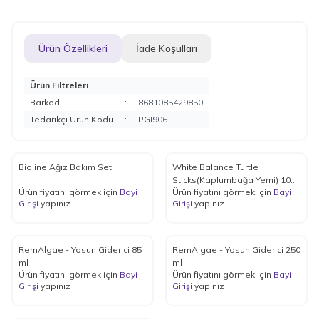
Ürün Özellikleri
İade Koşulları
Ürün Filtreleri
Barkod
:
8681085429850
Tedarikçi Ürün Kodu
:
PGI906
Bioline Ağız Bakım Seti
White Balance Turtle
Sticks(Kaplumbağa Yemi) 1000
Ürün fiyatını görmek için
Bayi
Ürün fiyatını görmek için
Bayi
ml
Girişi
yapınız
Girişi
yapınız
RemAlgae - Yosun Giderici 85
RemAlgae - Yosun Giderici 250
ml
ml
Ürün fiyatını görmek için
Bayi
Ürün fiyatını görmek için
Bayi
Girişi
yapınız
Girişi
yapınız