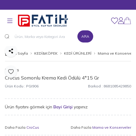
MÜŞTERİ DESTEK HATTI : 0216 545 15 90
Favorilerim
Hesabım
ARA
Paylaş
Ana Sayfa
KEDİ&KÖPEK
KEDİ ÜRÜNLERİ
Mama ve Konservele
CroCus
Favoriye Ekle
Crocus Somonlu Krema Kedi Ödülü 4*15 Gr
Ürün Kodu :
PGI906
Barkod :
8681085429850
Ürün fiyatını görmek için
Bayi Girişi
yapınız
Daha Fazla
CroCus
Daha Fazla
Mama ve Konserveler