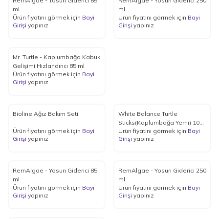
RemAlgae - Yosun Giderici 85
RemAlgae - Yosun Giderici 250
ml
ml
Ürün fiyatını görmek için
Bayi
Ürün fiyatını görmek için
Bayi
Girişi
yapınız
Girişi
yapınız
Mr. Turtle - Kaplumbağa Kabuk
Gelişimi Hızlandırıcı 85 ml
Ürün fiyatını görmek için
Bayi
Girişi
yapınız
Bioline Ağız Bakım Seti
White Balance Turtle
Sticks(Kaplumbağa Yemi) 1000
Ürün fiyatını görmek için
Bayi
Ürün fiyatını görmek için
Bayi
ml
Girişi
yapınız
Girişi
yapınız
RemAlgae - Yosun Giderici 85
RemAlgae - Yosun Giderici 250
ml
ml
Ürün fiyatını görmek için
Bayi
Ürün fiyatını görmek için
Bayi
Girişi
yapınız
Girişi
yapınız