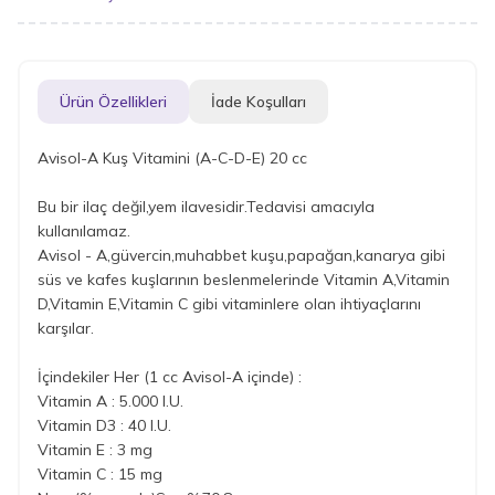
Ürün Özellikleri
İade Koşulları
Avisol-A Kuş Vitamini (A-C-D-E) 20 cc
Bu bir ilaç değil,yem ilavesidir.Tedavisi amacıyla
kullanılamaz.
Avisol - A,güvercin,muhabbet kuşu,papağan,kanarya gibi
süs ve kafes kuşlarının beslenmelerinde Vitamin A,Vitamin
D,Vitamin E,Vitamin C gibi vitaminlere olan ihtiyaçlarını
karşılar.
İçindekiler Her (1 cc Avisol-A içinde) :
Vitamin A : 5.000 I.U.
Vitamin D3 : 40 I.U.
Vitamin E : 3 mg
Vitamin C : 15 mg