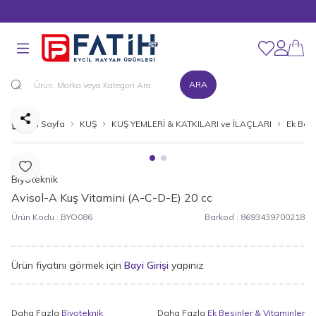
MÜŞTERİ DESTEK HATTI : 0216 545 15 90
Favorilerim
Hesabım
ARA
Paylaş
Ana Sayfa
KUŞ
KUŞ YEMLERİ & KATKILARI ve İLAÇLARI
Ek Besi
Favoriye Ekle
Biyoteknik
Avisol-A Kuş Vitamini (A-C-D-E) 20 cc
Ürün Kodu :
BYO086
Barkod :
8693439700218
Ürün fiyatını görmek için
Bayi Girişi
yapınız
Daha Fazla
Biyoteknik
Daha Fazla
Ek Besinler & Vitaminler