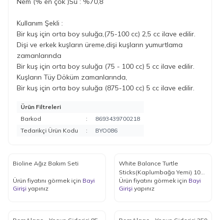
Nem (% en çok )Su : %70,8
Kullanım Şekli :
Bir kuş için orta boy suluğa,(75-100 cc) 2,5 cc ilave edilir.
Dişi ve erkek kuşların üreme,dişi kuşların yumurtlama
zamanlarında
Bir kuş için orta boy suluğa (75 - 100 cc) 5 cc ilave edilir.
Kuşların Tüy Döküm zamanlarında,
Bir kuş için orta boy suluğa (875-100 cc) 5 cc ilave edilir.
Ürün Filtreleri
Barkod
:
8693439700218
Tedarikçi Ürün Kodu
:
BYO086
Bioline Ağız Bakım Seti
White Balance Turtle
Sticks(Kaplumbağa Yemi) 1000
Ürün fiyatını görmek için
Bayi
Ürün fiyatını görmek için
Bayi
ml
Girişi
yapınız
Girişi
yapınız