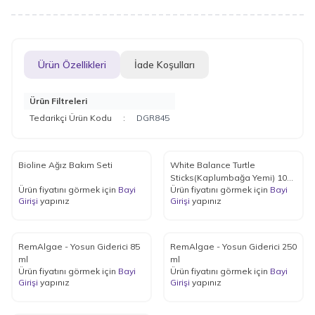
Ürün Özellikleri
İade Koşulları
Ürün Filtreleri
Tedarikçi Ürün Kodu
:
DGR845
Bioline Ağız Bakım Seti
White Balance Turtle
Sticks(Kaplumbağa Yemi) 1000
Ürün fiyatını görmek için
Bayi
Ürün fiyatını görmek için
Bayi
ml
Girişi
yapınız
Girişi
yapınız
RemAlgae - Yosun Giderici 85
RemAlgae - Yosun Giderici 250
ml
ml
Ürün fiyatını görmek için
Bayi
Ürün fiyatını görmek için
Bayi
Girişi
yapınız
Girişi
yapınız