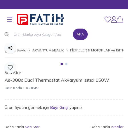
MÜŞTERİ DESTEK HATTI : 0216 545 15 90
Favorilerim
Hesabım
ARA
Paylaş
Ana Sayfa
AKVARYUM&BALIK
FİLTRELER & MOTORLAR ve ISITICI
Favoriye Ekle
Sea Star
As-308c Dual Thermostat Akvaryum Isıtıcı 150W
Ürün Kodu :
DGR845
Ürün fiyatını görmek için
Bayi Girişi
yapınız
Daha Fazla
Sea Star
Daha Fazla
Isıtıcılar