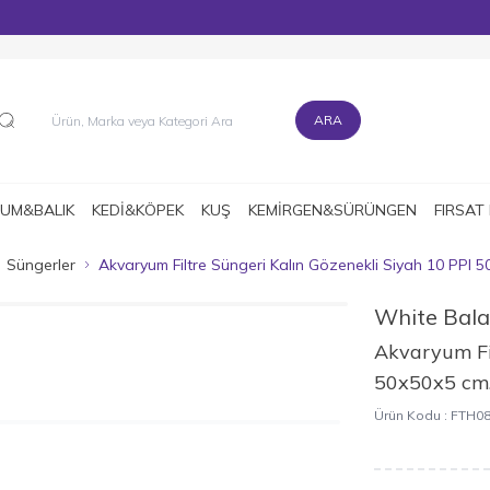
MÜŞTERİ DESTEK HATTI : 0216 545 15 90
ARA
UM&BALIK
KEDİ&KÖPEK
KUŞ
KEMİRGEN&SÜRÜNGEN
FIRSAT
Süngerler
Akvaryum Filtre Süngeri Kalın Gözenekli Siyah 10 PPI 5
White Bal
Akvaryum Fi
50x50x5 cm
Ürün Kodu :
FTH0