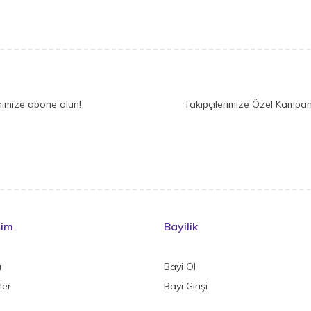
nimize abone olun!
Takipçilerimize Özel Kampan
şim
Bayilik
a
Bayi Ol
ler
Bayi Girişi