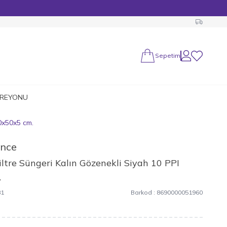
Sepetim
Hesabım
Favorilerim
 REYONU
0x50x5 cm.
ance
ltre Süngeri Kalın Gözenekli Siyah 10 PPI
.
81
Barkod :
8690000051960