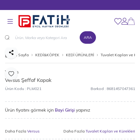
MÜŞTERİ DESTEK HATTI : 0216 545 15 90
Favorilerim
Hesabım
ARA
Paylaş
Ana Sayfa
KEDİ&KÖPEK
KEDİ ÜRÜNLERİ
Tuvalet Kapları ve Kür
Versus
Favoriye Ekle
Versus Şeffaf Kapak
Ürün Kodu :
PLM021
Barkod :
8681457047361
Ürün fiyatını görmek için
Bayi Girişi
yapınız
Daha Fazla
Versus
Daha Fazla
Tuvalet Kapları ve Kürekleri