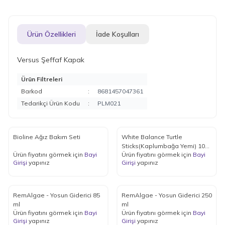
Ürün Özellikleri
İade Koşulları
Versus Şeffaf Kapak
Ürün Filtreleri
Barkod
:
8681457047361
Tedarikçi Ürün Kodu
:
PLM021
Bioline Ağız Bakım Seti
White Balance Turtle
Sticks(Kaplumbağa Yemi) 1000
Ürün fiyatını görmek için
Bayi
Ürün fiyatını görmek için
Bayi
ml
Girişi
yapınız
Girişi
yapınız
RemAlgae - Yosun Giderici 85
RemAlgae - Yosun Giderici 250
ml
ml
Ürün fiyatını görmek için
Bayi
Ürün fiyatını görmek için
Bayi
Girişi
yapınız
Girişi
yapınız